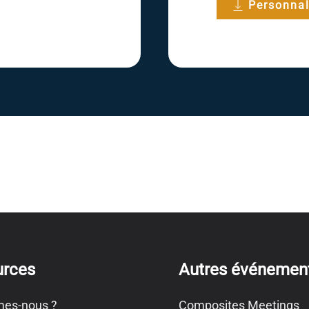
Personnal
urces
Autres événemen
es-nous ?
Composites Meetings