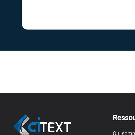
Resso
Qui somm